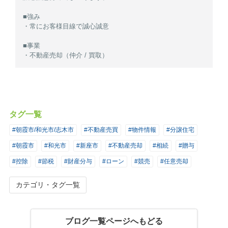
■強み
・常にお客様目線で誠心誠意
■事業
・不動産売却（仲介 / 買取）
タグ一覧
#朝霞市/和光市/志木市
#不動産売買
#物件情報
#分譲住宅
#朝霞市
#和光市
#新座市
#不動産売却
#相続
#贈与
#控除
#節税
#財産分与
#ローン
#競売
#任意売却
カテゴリ・タグ一覧
ブログ一覧ページへもどる