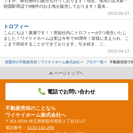
ですが、弊社物件の販売も行っております！現在、地元の志木駅・
朝霞駅周辺で4物件のお土地を販売しております！題名...
2023-05-07
トロフィー
こんにちは！廣瀬です！！突如社内にトロフィーが2つ発生いたし
ました！ワイケイホームは実は今年で40周年！皆様に支えられ、こ
こまで存続することができております。引き続き、ご...
2023-04-17
朝霞市の不動産売却｜ワイケイホーム株式会社
ブログ一覧
不動産売却で発
ページトップへ
電話でお問い合わせ
不動産売却のことなら
ワイケイホーム株式会社へ
〒351-0034 埼玉県朝霞市西原２丁目15-27
電話番号：
0120-142-296