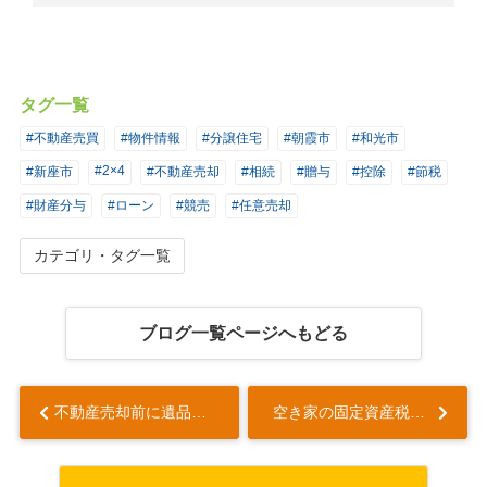
タグ一覧
#不動産売買
#物件情報
#分譲住宅
#朝霞市
#和光市
#2×4
#新座市
#不動産売却
#相続
#贈与
#控除
#節税
#財産分与
#ローン
#競売
#任意売却
カテゴリ・タグ一覧
ブログ一覧ページへもどる
不動産売却前に遺品整理が必要な理由とは？遺品整理の方法も解説...
空き家の固定資産税が通常の6倍になる？増税の理由と対策について解説...