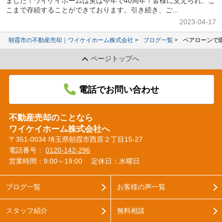
ました！ワイケイホームは実は今年で40周年！皆様に支えられ、こ
こまで存続することができております。引き続き、ご...
2023-04-17
朝霞市の不動産売却｜ワイケイホーム株式会社
ブログ一覧
ペアローンで
ページトップへ
電話でお問い合わせ
不動産売却のことなら
ワイケイホーム株式会社へ
〒351-0034 埼玉県朝霞市西原２丁目15-27
電話番号：
0120-142-296
営業時間：9:00～19:00
定休日：水曜日
ブログ一覧
お客様の声一覧
スタッフ紹介
無料相談