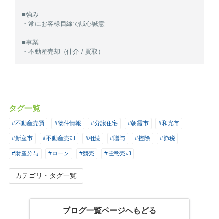
■強み
・常にお客様目線で誠心誠意
■事業
・不動産売却（仲介 / 買取）
タグ一覧
#不動産売買
#物件情報
#分譲住宅
#朝霞市
#和光市
#新座市
#不動産売却
#相続
#贈与
#控除
#節税
#財産分与
#ローン
#競売
#任意売却
カテゴリ・タグ一覧
ブログ一覧ページへもどる