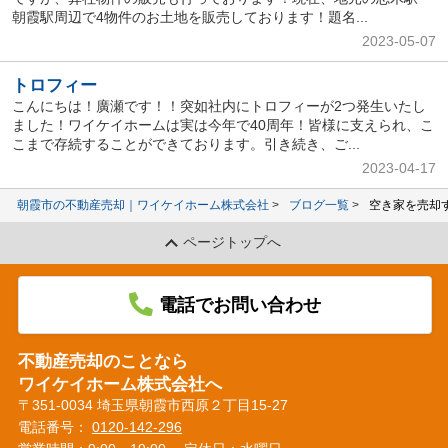
朝霞駅周辺で4物件のお土地を販売しております！題名...
2023-05-07
トロフィー
こんにちは！廣瀬です！！突如社内にトロフィーが2つ発生いたし
ました！ワイケイホームは実は今年で40周年！皆様に支えられ、こ
こまで存続することができております。引き続き、ご...
2023-04-17
朝霞市の不動産売却｜ワイケイホーム株式会社
ブログ一覧
空き家を売却
ページトップへ
電話でお問い合わせ
不動産売却のことなら
ワイケイホーム株式会社へ
〒351-0034 埼玉県朝霞市西原２丁目15-27
電話番号：
0120-142-296