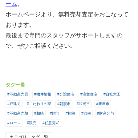
ーム
。
ホームページより、無料売却査定をおこなって
おります。
最後まで専門のスタッフがサポートしますの
で、ぜひご相談ください。
タグ一覧
#不動産売買
#物件情報
#分譲住宅
#注文住宅
#自社大工
#戸建て
#こだわりの家
#朝霞市
#和光市
#新座市
#不動産売却
#相続
#贈与
#控除
#節税
#財産分与
#ローン
#競売
#任意売却
カテゴリ・タグ一覧