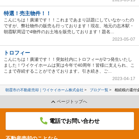
特選！売主物件！！
こんにちは！廣瀬です！！これまであまり話題にしていなかったの
ですが、弊社物件の販売も行っております！現在、地元の志木駅・
朝霞駅周辺で4物件のお土地を販売しております！題名...
2023-05-07
トロフィー
こんにちは！廣瀬です！！突如社内にトロフィーが2つ発生いたし
ました！ワイケイホームは実は今年で40周年！皆様に支えられ、こ
こまで存続することができております。引き続き、ご...
2023-04-17
朝霞市の不動産売却｜ワイケイホーム株式会社
ブログ一覧
相続税の還付
ページトップへ
電話でお問い合わせ
不動産売却のことなら