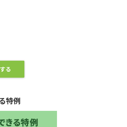
する
る特例