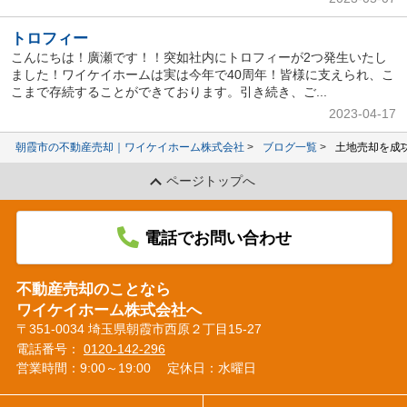
トロフィー
こんにちは！廣瀬です！！突如社内にトロフィーが2つ発生いたし
ました！ワイケイホームは実は今年で40周年！皆様に支えられ、こ
こまで存続することができております。引き続き、ご...
2023-04-17
朝霞市の不動産売却｜ワイケイホーム株式会社
ブログ一覧
土地売却を成
ページトップへ
電話でお問い合わせ
不動産売却のことなら
ワイケイホーム株式会社へ
〒351-0034 埼玉県朝霞市西原２丁目15-27
電話番号：
0120-142-296
営業時間：9:00～19:00
定休日：水曜日