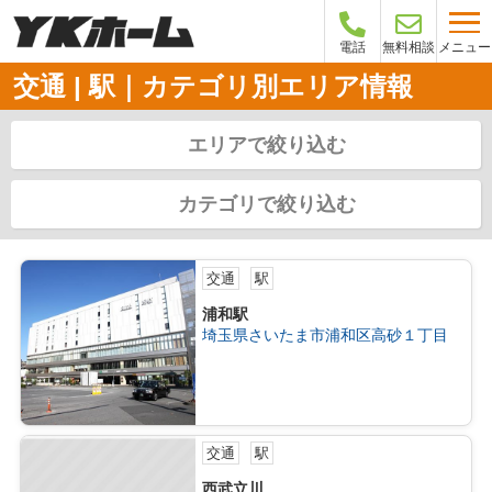
メニュー
電話
無料相談
交通 | 駅｜カテゴリ別エリア情報
エリアで絞り込む
カテゴリで絞り込む
交通
駅
浦和駅
埼玉県さいたま市浦和区高砂１丁目
交通
駅
西武立川