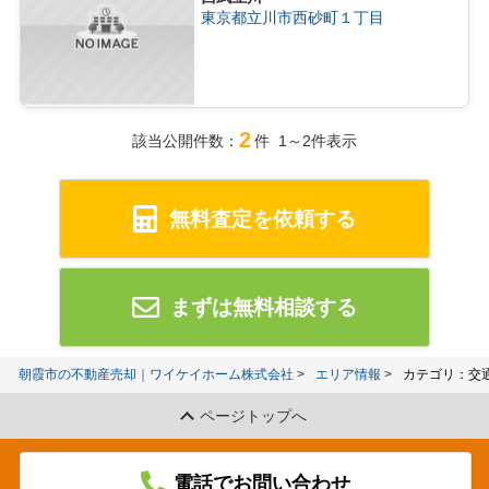
東京都立川市西砂町１丁目
2
該当公開件数：
件 1～2件表示
無料査定を依頼する
まずは無料相談する
朝霞市の不動産売却｜ワイケイホーム株式会社
エリア情報
カテゴリ：交
ページトップへ
電話でお問い合わせ