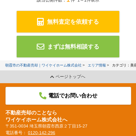
該当公開件数：
件 1～1件表示
無料査定を依頼する
まずは無料相談する
朝霞市の不動産売却｜ワイケイホーム株式会社
エリア情報
カテゴリ：美
ページトップへ
電話でお問い合わせ
不動産売却のことなら
ワイケイホーム株式会社へ
〒351-0034 埼玉県朝霞市西原２丁目15-27
電話番号：
0120-142-296