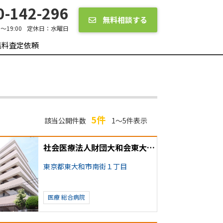
-142-296
無料相談する
0～19:00
定休日：
水曜日
無料査定依頼
5件
該当公開件数
1～5件表示
社会医療法人財団大和会東大和病院
東京都東大和市南街１丁目
医療
総合病院