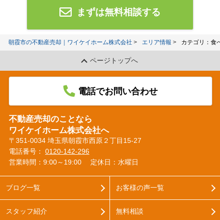
まずは無料相談する
朝霞市の不動産売却｜ワイケイホーム株式会社
エリア情報
カテゴリ：食
ページトップへ
電話でお問い合わせ
不動産売却のことなら
ワイケイホーム株式会社へ
〒351-0034 埼玉県朝霞市西原２丁目15-27
電話番号：
0120-142-296
営業時間：9:00～19:00
定休日：水曜日
ブログ一覧
お客様の声一覧
スタッフ紹介
無料相談