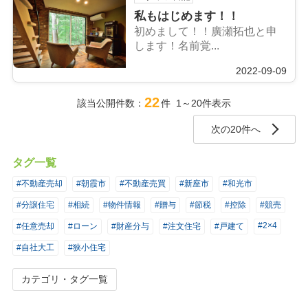
私もはじめます！！
初めまして！！廣瀬拓也と申
します！名前覚...
2022-09-09
22
該当公開件数：
件 1～20件表示
次の20件へ
タグ一覧
#不動産売却
#朝霞市
#不動産売買
#新座市
#和光市
#分譲住宅
#相続
#物件情報
#贈与
#節税
#控除
#競売
#2×4
#任意売却
#ローン
#財産分与
#注文住宅
#戸建て
#自社大工
#狭小住宅
カテゴリ・タグ一覧