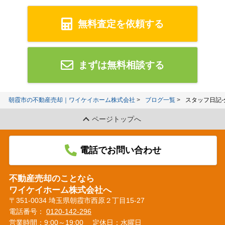
無料査定を依頼する
まずは無料相談する
朝霞市の不動産売却｜ワイケイホーム株式会社
ブログ一覧
スタッフ日記
ページトップへ
電話でお問い合わせ
不動産売却のことなら
ワイケイホーム株式会社へ
〒351-0034 埼玉県朝霞市西原２丁目15-27
電話番号：
0120-142-296
営業時間：9:00～19:00
定休日：水曜日